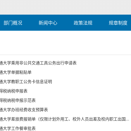
部门概况
新闻中心
政策法规
规章制度
通大学乘用非公共交通工具公务出行申请表
通大学单据粘贴单
通大学教职工公务卡信息证明
得税纳税申报表
得税纳税申报示范表
通大学办班经费收支预算表
通大学差旅费报销单（仅限计划外用工、校外人员出差及校内职工出国...
通大学工作餐审批表