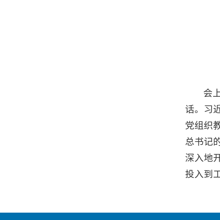
会
话。习
党组织
总书记
深入地
投入到