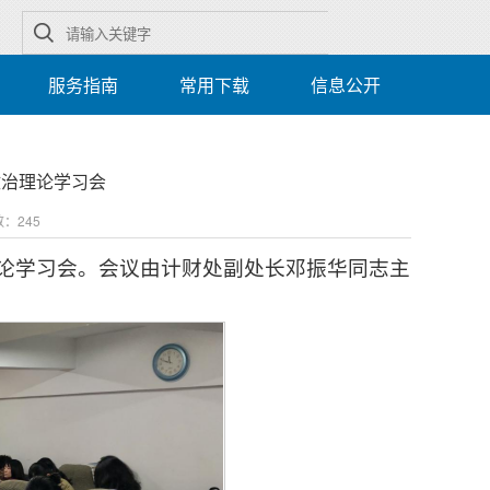
服务指南
常用下载
信息公开
政治理论学习会
数：
245
理论学习会。会议由计财处副处长邓振华同志主